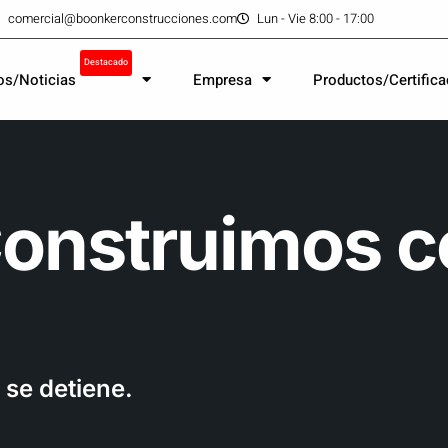
comercial@boonkerconstrucciones.com
Lun - Vie 8:00 - 17:00
Destacado
os/Noticias
Empresa
Productos/Certific
Construimos c
 se detiene.