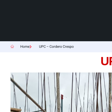
Home
UPC – Cordero Crespo
U