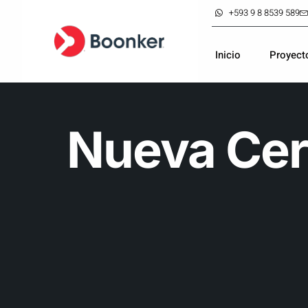
+593 9 8 8539 589
Inicio
Proyect
Nueva Cert