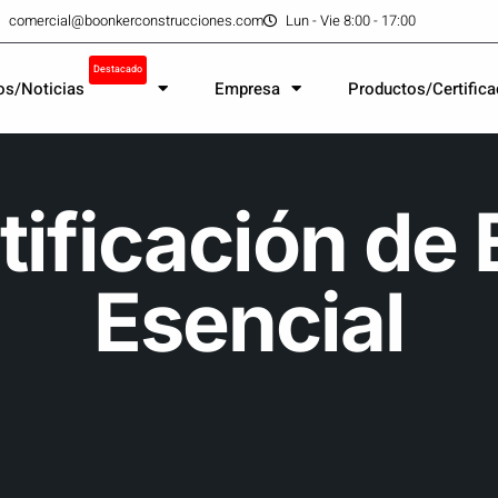
comercial@boonkerconstrucciones.com
Lun - Vie 8:00 - 17:00
Destacado
os/Noticias
Empresa
Productos/Certific
ificación de 
Esencial