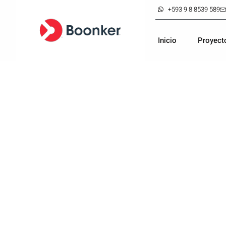
+593 9 8 8539 589
Inicio
Proyect
Los mejore
construye
Seleccionamos exitosos proyecto
más cercano a tus necesidades