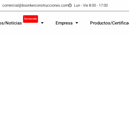
comercial@boonkerconstrucciones.com
Lun - Vie 8:00 - 17:00
Destacado
os/Noticias
Empresa
Productos/Certific
s proyectos s
n con Boonker
s en todo el país, que usan nuestra te
.